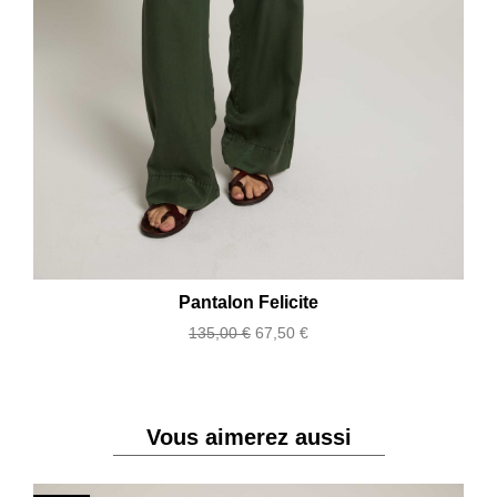
Pantalon Felicite
Prix
Prix
135,00 €
67,50 €
de
base
Vous aimerez aussi