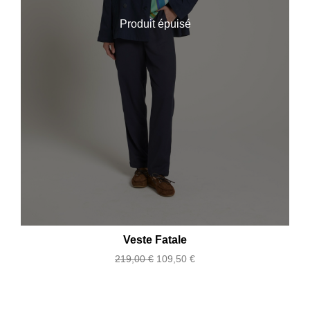
Produit épuisé
Veste Fatale
Prix
Prix
219,00 €
109,50 €
de
base