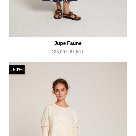
Jupe Faune
Prix
Prix
135,00 €
67,50 €
de
base
-50%