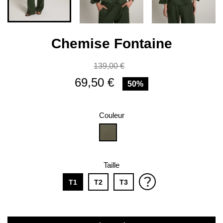
Chemise Fontaine
139,00 €
69,50 €
50%
Couleur
KAKI
Taille
T1
T2
T3