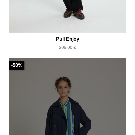
Pull Enjoy
Prix
205,00 €
-50%