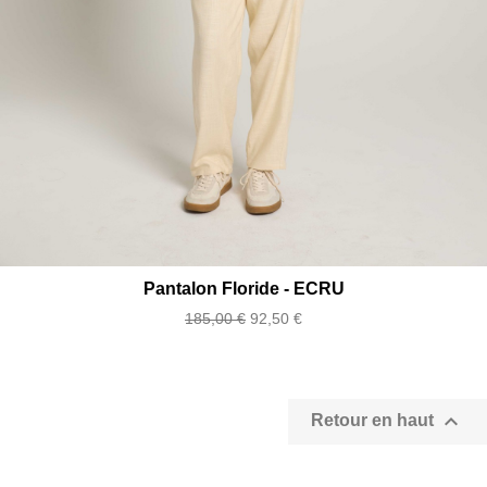
Pantalon Floride - ECRU
Prix
Prix
185,00 €
92,50 €
de
base

Retour en haut