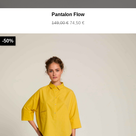
Pantalon Flow
Prix
Prix
149,00 €
74,50 €
de
base
-50%