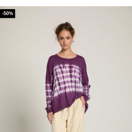
de
base
-50%