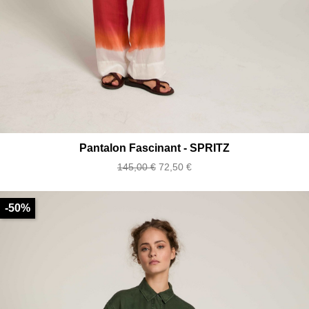
Pantalon Fascinant - SPRITZ
Prix
Prix
145,00 €
72,50 €
de
base
-50%