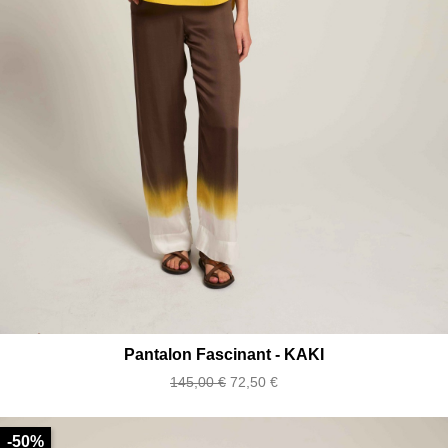
Pantalon Fascinant - KAKI
Prix
Prix
145,00 €
72,50 €
de
base
-50%