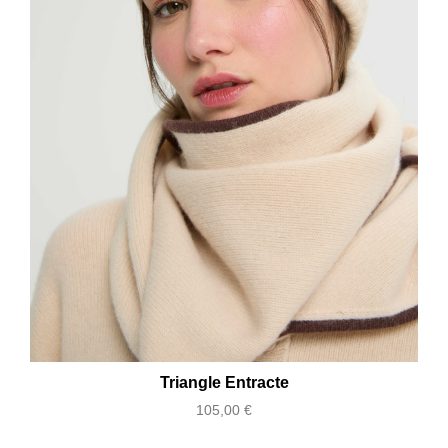
Triangle Entracte
Prix
105,00 €