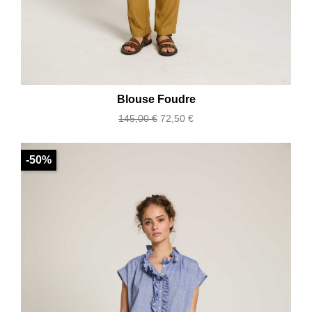
Blouse Foudre
Prix
Prix
145,00 €
72,50 €
de
base
-50%