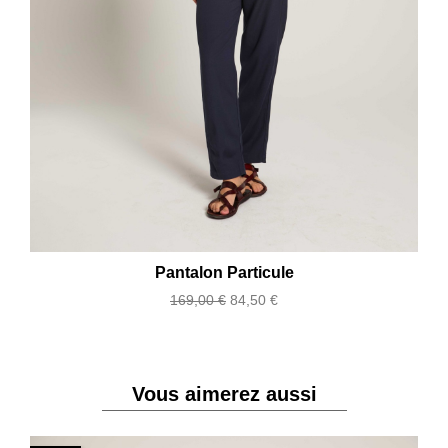
Pantalon Particule
Prix
Prix
169,00 €
84,50 €
de
base
Vous aimerez aussi