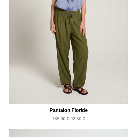
Pantalon Floride
Prix
Prix
185,00 €
92,50 €
de
base