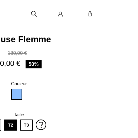
ouse Flemme
180,00 €
0,00 €
50%
Couleur
CIEL
Taille
T2
T3