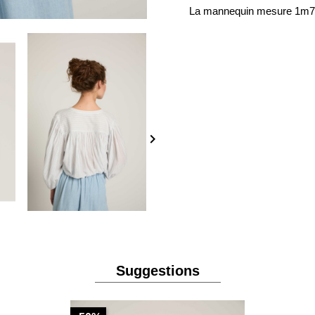
La mannequin mesure 1m70 e

Suggestions