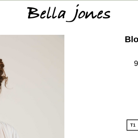
Bl
9
T1