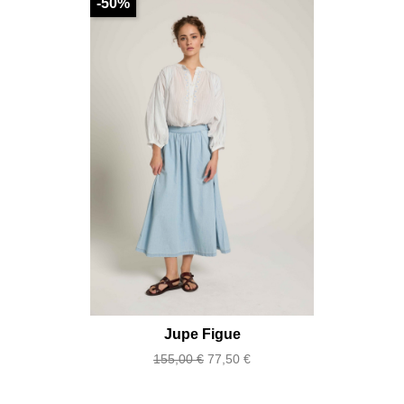
-50%
Jupe Figue
Existe en plusieurs couleurs
Prix
Prix
155,00 €
77,50 €
de
base